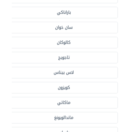
باراناكي
سان خوان
كالوكان
تاجويج
لاس بيناس
كويزون
ماكاتي
ماندالويونغ