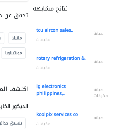
نتائج مشابهة
تحقق عن خد
tcu aircon sales..
صيانة
مانيلا
ب
مكيفات
مونتينلوبا
rotary refrigeration &..
صيانة
مكيفات
lg electronics
اكتشف المزي
صيانة
philippines,..
مكيفات
الديكور الخا
koolpix services co
صيانة
تنسيق حدائ
مكيفات