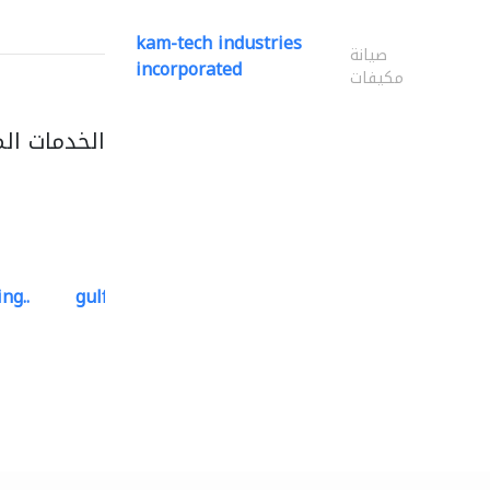
kam-tech industries
صيانة
incorporated
مكيفات
الخدمات ال
ng..
gulf-gardens lanscape llc
تنسيق حدائق