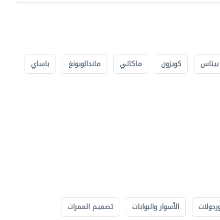
بيناس
كويزون
ماكاتي
ماندالويونغ
باساي
رجولات
الأسوار والبوابات
تصميم الممرات