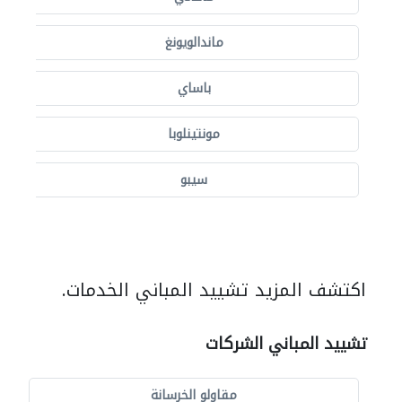
ماندالويونغ
باساي
مونتينلوبا
سيبو
اكتشف المزيد تشييد المباني الخدمات.
تشييد المباني الشركات
مقاولو الخرسانة