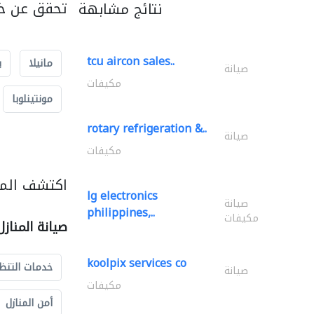
تحقق عن خد
نتائج مشابهة
tcu aircon sales..
مانيلا
ب
صيانة
مكيفات
مونتينلوبا
rotary refrigeration &..
صيانة
مكيفات
اكتشف المزي
lg electronics
صيانة
philippines,..
مكيفات
صيانة المناز
koolpix services co
خدمات التنظ
صيانة
مكيفات
أمن المنازل