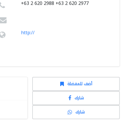
+63 2 620 2988 +63 2 620 2977
http://
أضف للمفضلة
شارك
شارك