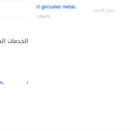
r.l gonzales metal..
سحب الحديد
والفولاذ
الخدمات ال
..
neo space interiors
الديكور الداخلي