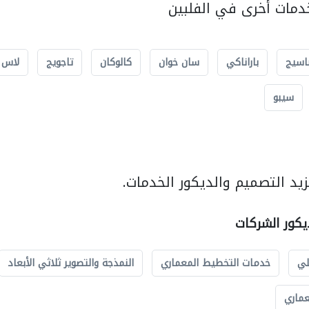
مات أخرى في الفلبين
اسيج
باراناكي
سان خوان
كالوكان
تاجويج
لاس 
سيبو
يد التصميم والديكور الخدمات.
يكور الشركات
لي
خدمات التخطيط المعماري
النمذجة والتصوير ثلاثي الأبعاد
عماري