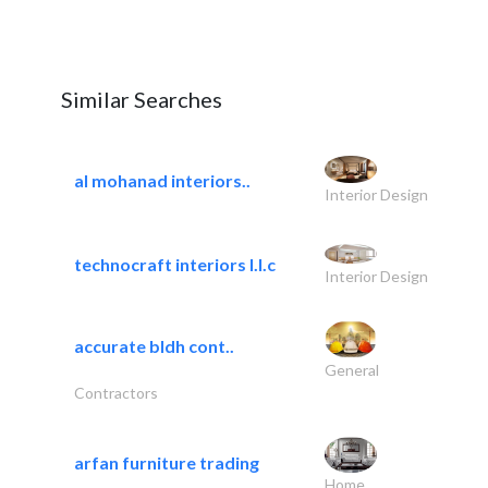
Similar Searches
al mohanad interiors..
Interior Design
technocraft interiors l.l.c
Interior Design
accurate bldh cont..
General
Contractors
arfan furniture trading
Home