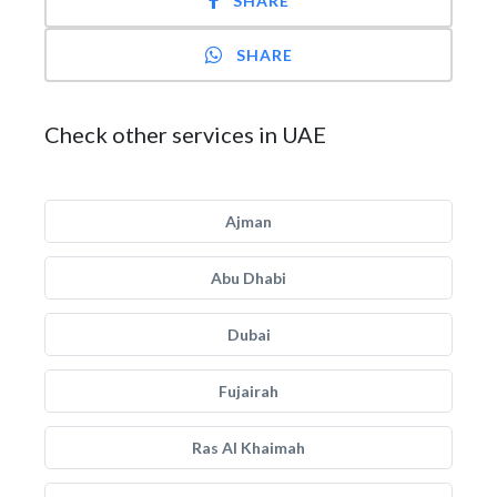
SHARE
SHARE
Check other services in UAE
Ajman
Abu Dhabi
Dubai
Fujairah
Ras Al Khaimah